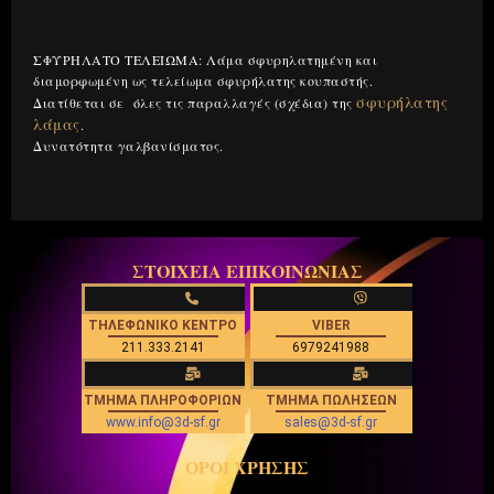
Περιγραφή
ΣΦΥΡΗΛΑΤΟ ΤΕΛΕΙΩΜΑ: Λάμα σφυρηλατημένη και
διαμορφωμένη ως τελείωμα σφυρήλατης κουπαστής.
σφυρήλατης
Διατίθεται σε όλες τις παραλλαγές (σχέδια) της
λάμας
.
Δυνατότητα γαλβανίσματος.
ΣΤΟΙΧΕΙΑ ΕΠΙΚΟΙΝΩΝΙΑΣ
ΤΗΛΕΦΩΝΙΚΟ ΚΕΝΤΡΟ
VIBER
211.333.2141
6979241988
ΤΜΗΜΑ ΠΛΗΡΟΦΟΡΙΩΝ
ΤΜΗΜΑ ΠΩΛΗΣΕΩΝ
www.info@3d-sf.gr
sales@3d-sf.gr
ΟΡΟΙ ΧΡΗΣΗΣ