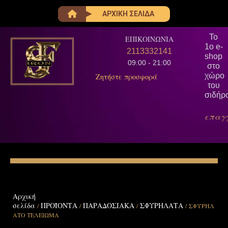
ΑΡΧΙΚΗ ΣΕΛΙΔΑ
Το
ΕΠΙΚΟΙΝΩΝΙΑ
1ο e-
2113332141
shop
09:00 - 21:00
στο
χώρο
Ζητήστε προσφορά
του
σιδήρ
επαγ
Αρχική
σελίδα
ΠΡΟΪΟΝΤΑ
ΠΑΡΑΔΟΣΙΑΚΑ
ΣΦΥΡΗΛΑΤΑ
/
/
/
/ ΣΦΥΡΗΛ
ΑΤΟ ΤΕΛΕΙΩΜΑ