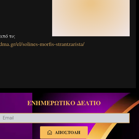
από τις
idma.gr/el/solines-morfis-strantzarista/
ΕΝΗΜΕΡΩΤΙΚΟ ΔΕΛΤΙΟ
ΑΠΟΣΤΟΛΗ