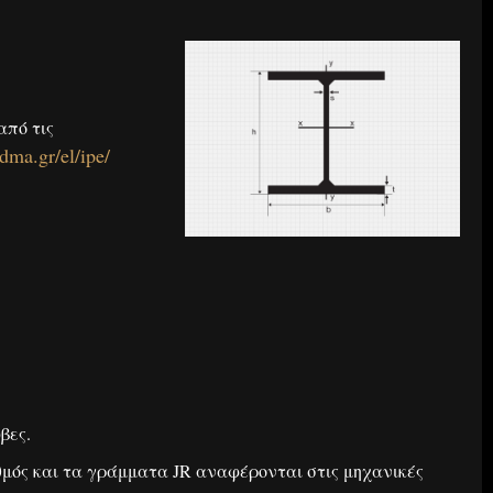
από τις
idma.gr/el/ipe/
βες.
θμός και τα γράμματα JR αναφέρονται στις μηχανικές