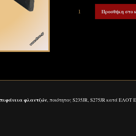
Προσθήκη στο 
επιφάνεια φλαντζών
, ποιότητας S235JR, S275JR κατά ΕΛΟΤ Ε