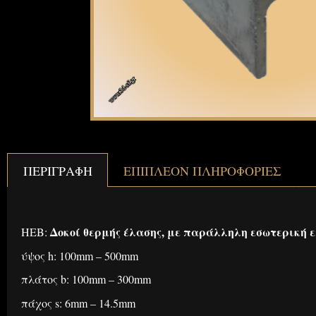
ΠΕΡΙΓΡΑΦΉ
ΕΠΙΠΛΈΟΝ ΠΛΗΡΟΦΟΡΊΕΣ
Περιγραφή
Δοκοί θερμής έλασης, με παράλληλη εσωτερική 
HEB:
ύψος h: 100mm – 500mm
πλάτος b: 100mm – 300mm
πάχος s: 6mm – 14.5mm