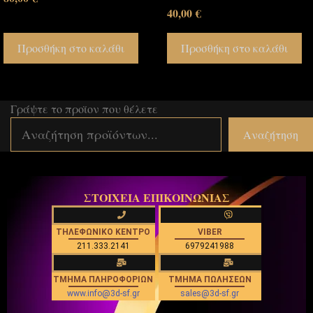
40,00
€
Προσθήκη στο καλάθι
Προσθήκη στο καλάθι
Γράψτε το προϊον που θέλετε
Αναζήτηση
ΣΤΟΙΧΕΙΑ ΕΠΙΚΟΙΝΩΝΙΑΣ
ΤΗΛΕΦΩΝΙΚΟ ΚΕΝΤΡΟ
VIBER
211.333.2141
6979241988
ΤΜΗΜΑ ΠΛΗΡΟΦΟΡΙΩΝ
ΤΜΗΜΑ ΠΩΛΗΣΕΩΝ
www.info@3d-sf.gr
sales@3d-sf.gr