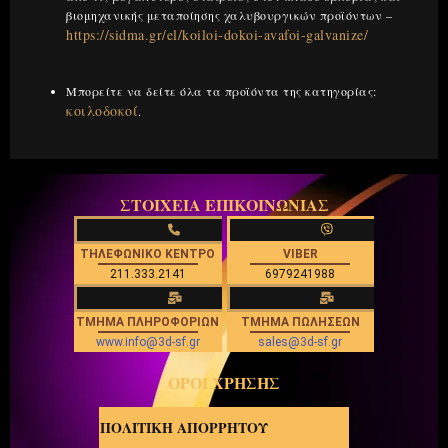
βιομηχανικής μεταποίησης χαλυβουργικών προϊόντων –
https://sidma.gr/el/koiloi-dokoi-avafoi-galvanize/
Μπορείτε να δείτε όλα τα προϊόντα της κατηγορίας:
κοιλοδοκοί
.
ΣΤΟΙΧΕΙΑ ΕΠΙΚΟΙΝΩΝΙΑΣ
ΤΗΛΕΦΩΝΙΚΟ ΚΕΝΤΡΟ
VIBER
211.333.2141
6979241988
ΤΜΗΜΑ ΠΛΗΡΟΦΟΡΙΩΝ
ΤΜΗΜΑ ΠΩΛΗΣΕΩΝ
www.info@3d-sf.gr
sales@3d-sf.gr
ΟΡΟΙ ΧΡΗΣΗΣ
ΠΟΛΙΤΙΚΗ ΑΠΟΡΡΗΤΟΥ