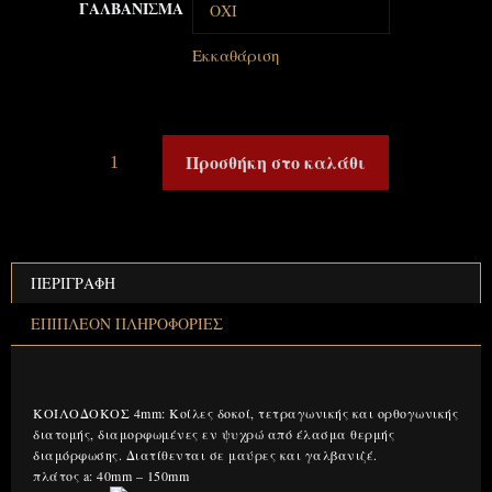
ΓΑΛΒΑΝΙΣΜΑ
Εκκαθάριση
Προσθήκη στο καλάθι
ΠΕΡΙΓΡΑΦΉ
ΕΠΙΠΛΈΟΝ ΠΛΗΡΟΦΟΡΊΕΣ
Περιγραφή
ΚΟΙΛΟΔΟΚΟΣ 4mm: Κοίλες δοκοί, τετραγωνικής και ορθογωνικής
διατομής, διαμορφωμένες εν ψυχρώ από έλασμα θερμής
διαμόρφωσης. Διατίθενται σε μαύρες και γαλβανιζέ.
πλάτος a: 40mm – 150mm