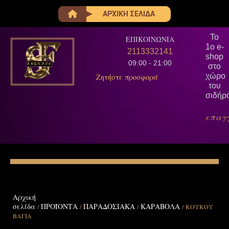
ΑΡΧΙΚΗ ΣΕΛΙΔΑ
Το
ΕΠΙΚΟΙΝΩΝΙΑ
1ο e-
2113332141
shop
09:00 - 21:00
στο
χώρο
Ζητήστε προσφορά
του
σιδήρ
επαγ
Αρχική
σελίδα
ΠΡΟΪΟΝΤΑ
ΠΑΡΑΔΟΣΙΑΚΑ
ΚΑΡΑΒΟΛΑ
/
/
/
/ ΚΟΥΚΟΥ
ΒΑΓΙΑ