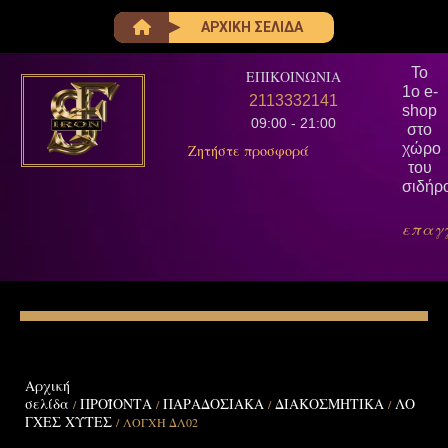
ΑΡΧΙΚΗ ΣΕΛΙΔΑ
Το
ΕΠΙΚΟΙΝΩΝΙΑ
1ο e-
2113332141
shop
09:00 - 21:00
στο
χώρο
Ζητήστε προσφορά
του
σιδήρ
επαγ
Αρχική
σελίδα
ΠΡΟΪΟΝΤΑ
ΠΑΡΑΔΟΣΙΑΚΑ
ΔΙΑΚΟΣΜΗΤΙΚΑ
ΛΟ
/
/
/
/
ΓΧΕΣ ΧΥΤΕΣ
/ ΛΟΓΧΗ ΔΛ02