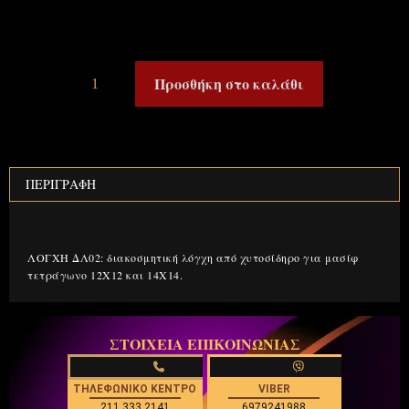
Προσθήκη στο καλάθι
ΠΕΡΙΓΡΑΦΉ
Περιγραφή
ΛΟΓΧΗ ΔΛ02: διακοσμητική λόγχη από χυτοσίδηρο για μασίφ
τετράγωνο 12Χ12 και 14Χ14.
ΣΤΟΙΧΕΙΑ ΕΠΙΚΟΙΝΩΝΙΑΣ
ΤΗΛΕΦΩΝΙΚΟ ΚΕΝΤΡΟ
VIBER
211.333.2141
6979241988