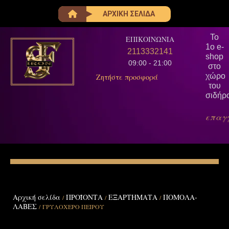
ΑΡΧΙΚΗ ΣΕΛΙΔΑ
Το
ΕΠΙΚΟΙΝΩΝΙΑ
1ο e-
2113332141
shop
09:00 - 21:00
στο
χώρο
Ζητήστε προσφορά
του
σιδήρ
επαγ
Αρχική σελίδα
ΠΡΟΪΟΝΤΑ
ΕΞΑΡΤΗΜΑΤΑ
ΠΟΜΟΛΑ-
/
/
/
ΛΑΒΕΣ
/ ΓΡΥΛΟΧΕΡΟ ΠΕΙΡΟΥ