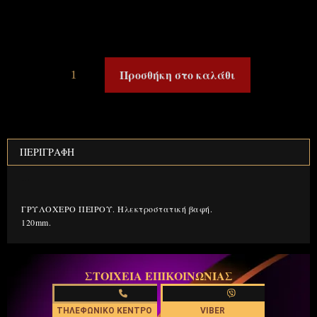
Προσθήκη στο καλάθι
ΠΕΡΙΓΡΑΦΉ
Περιγραφή
ΓΡΥΛΟΧΕΡΟ ΠΕΙΡΟΥ. Ηλεκτροστατική βαφή.
120mm.
ΣΤΟΙΧΕΙΑ ΕΠΙΚΟΙΝΩΝΙΑΣ
ΤΗΛΕΦΩΝΙΚΟ ΚΕΝΤΡΟ
VIBER