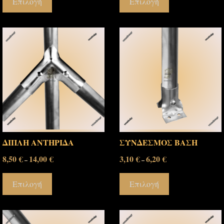
Επιλογή
Επιλογή
ΔΙΠΛΗ ΑΝΤΗΡΙΔΑ
ΣΥΝΔΕΣΜΟΣ ΒΑΣΗ
8,50
€
14,00
€
3,10
€
6,20
€
–
–
Επιλογή
Επιλογή