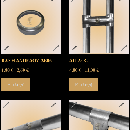
ΒΑΣΗ ΔΑΠΕΔΟΥ ΔΒ06
ΔΙΠΛΟΣ
1,80
€
2,60
€
4,80
€
11,00
€
–
–
Επιλογή
Επιλογή