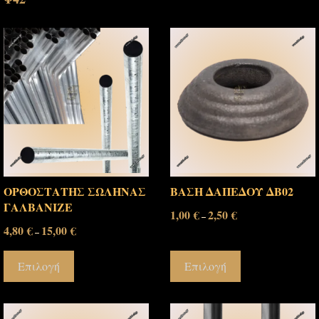
ΟΡΘΟΣΤΑΤΗΣ ΣΩΛΗΝΑΣ
ΒΑΣΗ ΔΑΠΕΔΟΥ ΔΒ02
ΓΑΛΒΑΝΙΖΕ
1,00
€
2,50
€
–
4,80
€
15,00
€
–
Επιλογή
Επιλογή