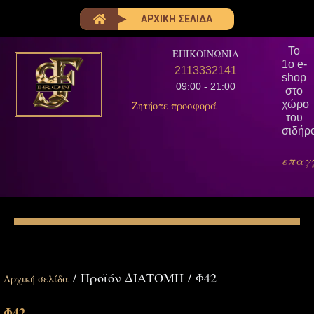
ΑΡΧΙΚΗ ΣΕΛΙΔΑ
Το
ΕΠΙΚΟΙΝΩΝΙΑ
1ο e-
6979241988
shop
09:00 - 21:00
στο
χώρο
Άμεση εξυπηρέτηση
του
σιδήρ
επαγ
/ Προϊόν ΔΙΑΤΟΜΗ / Φ42
Αρχική σελίδα
Φ42