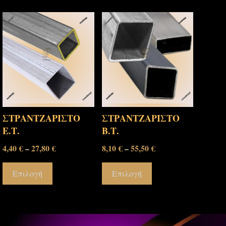
ΣΤΡΑΝΤΖΑΡΙΣΤΟ
ΣΤΡΑΝΤΖΑΡΙΣΤΟ
Ε.Τ.
Β.Τ.
4,40
€
27,80
€
8,10
€
55,50
€
–
–
Επιλογή
Επιλογή