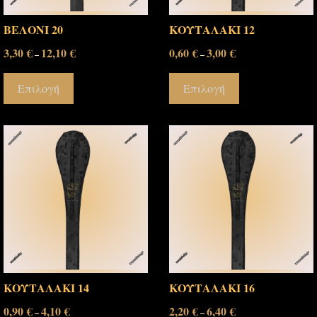
ΒΕΛΟΝΙ 20
ΚΟΥΤΑΛΑΚΙ 12
3,30
€
12,10
€
0,60
€
3,00
€
–
–
Επιλογή
Επιλογή
ΚΟΥΤΑΛΑΚΙ 14
ΚΟΥΤΑΛΑΚΙ 16
0,90
€
4,10
€
2,20
€
6,40
€
–
–