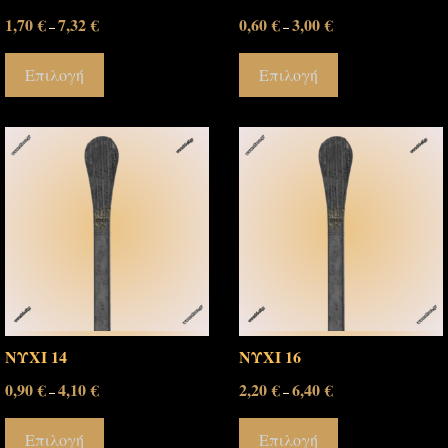
1,70
€
7,32
€
0,60
€
3,00
€
–
–
Επιλογή
Επιλογή
ΝΥΧΙ 14
ΝΥΧΙ 16
0,90
€
4,10
€
2,20
€
6,40
€
–
–
Επιλογή
Επιλογή