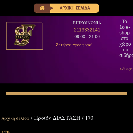
ΑΡΧΙΚΗ ΣΕΛΙΔΑ
Το
ΕΠΙΚΟΙΝΩΝΙΑ
1ο e-
6979241988
shop
09:00 - 21:00
στο
χώρο
Άμεση εξυπηρέτηση
του
σιδήρ
επαγ
/ Προϊόν ΔΙΑΣΤΑΣΗ / 170
Αρχική σελίδα
170