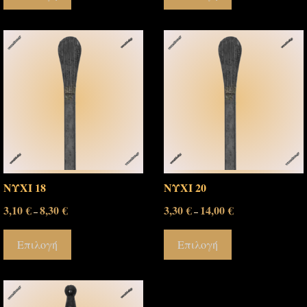
ΝΥΧΙ 18
ΝΥΧΙ 20
3,10
€
8,30
€
3,30
€
14,00
€
–
–
Επιλογή
Επιλογή