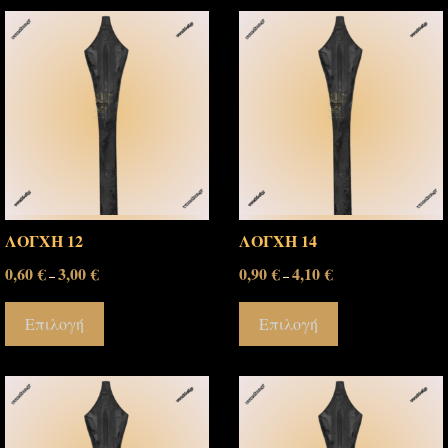
ΛΟΓΧΗ 12
ΛΟΓΧΗ 14
0,60
€
3,00
€
0,90
€
4,10
€
–
–
Επιλογή
Επιλογή