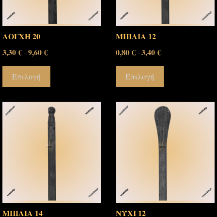
ΛΟΓΧΗ 20
ΜΠΙΛΙΑ 12
3,30
€
9,60
€
0,80
€
3,40
€
–
–
Επιλογή
Επιλογή
ΜΠΙΛΙΑ 14
ΝΥΧΙ 12