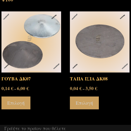
ΓΟΥΒΑ ΔΚ07
ΤΑΠΑ ΙΣΙΑ ΔΚ08
0,14
€
6,00
€
0,04
€
3,50
€
–
–
Επιλογή
Επιλογή
Γράψτε το προϊον που θέλετε